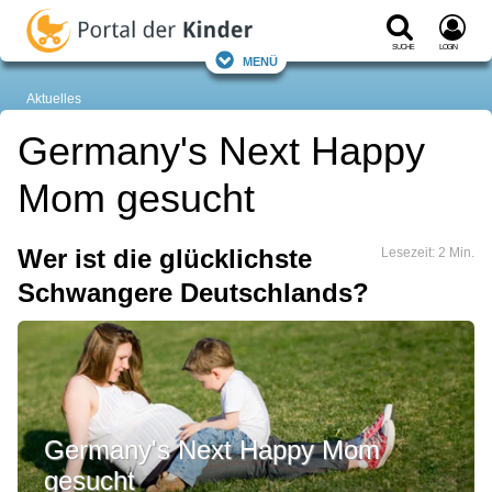
Suche
Login
Menü
Aktuelles
Germany's Next Happy
Mom gesucht
Wer ist die glücklichste
Lesezeit: 2 Min.
Schwangere Deutschlands?
Germany's Next Happy Mom
gesucht