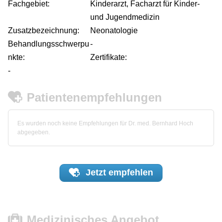
Fachgebiet:
Kinderarzt, Facharzt für Kinder-
und Jugendmedizin
Zusatzbezeichnung:
Neonatologie
Behandlungsschwerpu
-
nkte:
Zertifikate:
-
Patientenempfehlungen
Es wurden noch keine Empfehlungen für Dr. med. Bernhard Hoch
abgegeben.
Jetzt
empfehlen
Medizinisches Angebot