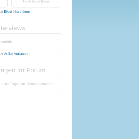
Noch keine Bilder
tzt
Bilder hinzufügen
nterviews
fentlicht
tzt
Artikel verfassen
fragen im Forum
keine Fragen im Forum beantwortet.