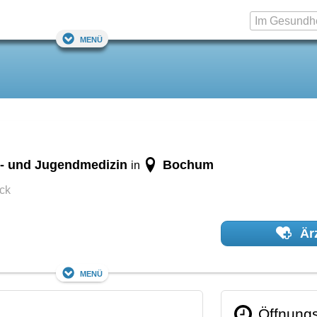
Menü
er- und Jugendmedizin
Bochum
in
ck
Ärz
Menü
Öffnungs