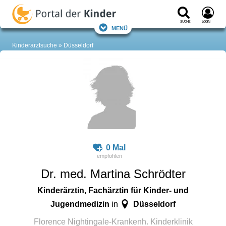
Suche
Login
Menü
Kinderarztsuche
Düsseldorf
0 Mal
Dr. med. Martina Schrödter
Kinderärztin, Fachärztin für Kinder- und
Jugendmedizin
Düsseldorf
in
Florence Nightingale-Krankenh. Kinderklinik