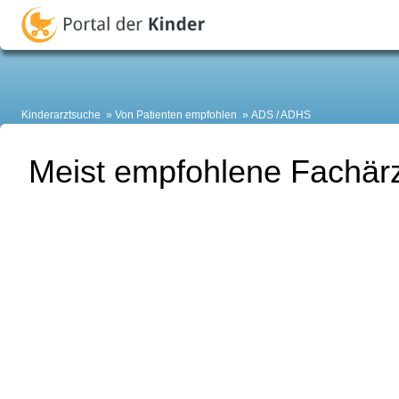
Kinderarztsuche
Von Patienten empfohlen
ADS / ADHS
Meist empfohlene Fachär