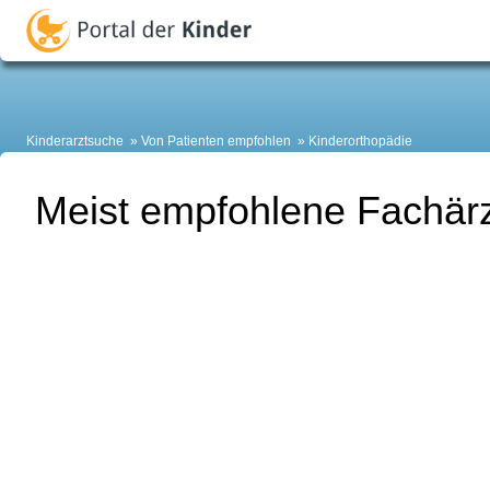
Kinderarztsuche
Von Patienten empfohlen
Kinderorthopädie
Meist empfohlene Fachärz