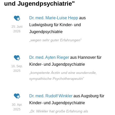
und Jugendpsychiatrie"
Dr. med. Marie-Luise Hepp
aus
Ludwigsburg für Kinder- und
25. Juni
2026
Jugendpsychiatrie
„
wegen sehr guter Erfahrungen
”
Dr. med. Ayten Rieger
aus Hannover für
Kinder- und Jugendpsychiatrie
16. Sep.
2025
„
kompetente Ärztin und eine wundervolle,
sympathische Psychotherapeutin
”
Dr. med. Rudolf Winkler
aus Augsburg für
Kinder- und Jugendpsychiatrie
30. Apr.
2025
„
Dr. Winkler hat große Erfahrung als