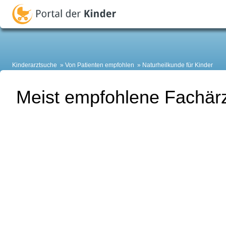
Kinderarztsuche
Von Patienten empfohlen
Naturheilkunde für Kinder
Meist empfohlene Fachärzt