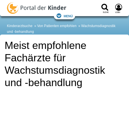
Suche
Login
Menü
Kinderarztsuche
Von Patienten empfohlen
Wachstumsdiagnostik
und -behandlung
Meist empfohlene
Fachärzte für
Wachstumsdiagnostik
und -behandlung