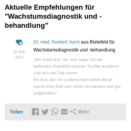
Aktuelle Empfehlungen für
"Wachstumsdiagnostik und -
behandlung"
Dr. med. Norbert Jorch
aus Bielefeld für
Wachstumsdiagnostik und -behandlung
29. Feb.
2024
„
Der erste Arzt, der sich sogar mit der
seltenden Krankheit unserer Tochter auskennt
und sich viel Zeit nimmt.
Ein Arzt, der mit Leidenschaft seinen Beruf
macht.man fühlt sich sofort verstanden und gut
aufgehoben.
”
Teilen
Mehr