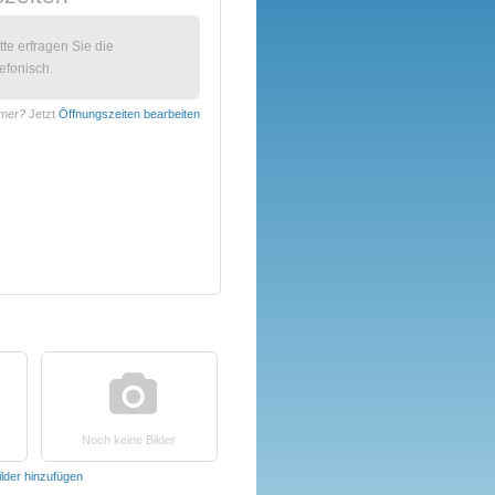
itte erfragen Sie die
efonisch.
hmer?
Jetzt
Öffnungszeiten bearbeiten
Noch keine Bilder
ilder hinzufügen