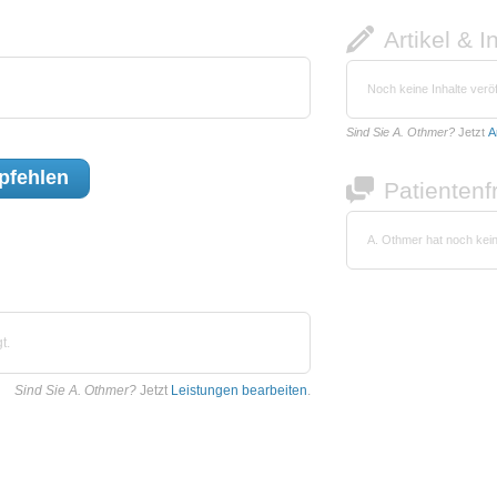
Artikel & I
Noch keine Inhalte veröf
Sind Sie A. Othmer?
Jetzt
A
fehlen
Patienten
A. Othmer hat noch kei
t.
Sind Sie A. Othmer?
Jetzt
Leistungen bearbeiten
.