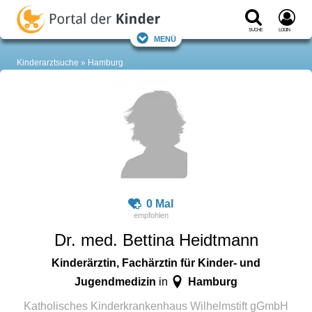
Suche
Login
Menü
Kinderarztsuche
Hamburg
0 Mal
Dr. med. Bettina Heidtmann
Kinderärztin, Fachärztin für Kinder- und
Jugendmedizin
Hamburg
in
Katholisches Kinderkrankenhaus Wilhelmstift gGmbH