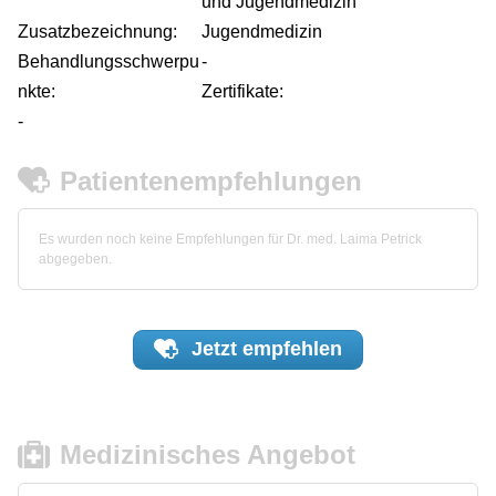
und Jugendmedizin
Zusatzbezeichnung:
Jugendmedizin
Behandlungsschwerpu
-
nkte:
Zertifikate:
-
Patientenempfehlungen
Es wurden noch keine Empfehlungen für Dr. med. Laima Petrick
abgegeben.
Jetzt
empfehlen
Medizinisches Angebot