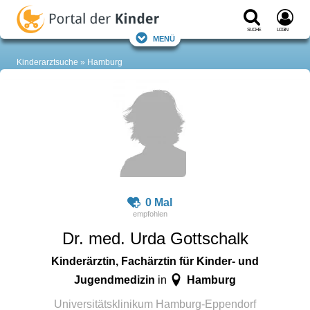
Suche
Login
Menü
Kinderarztsuche
Hamburg
0 Mal
Dr. med. Urda Gottschalk
Kinderärztin, Fachärztin für Kinder- und
Jugendmedizin
Hamburg
in
Universitätsklinikum Hamburg-Eppendorf