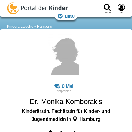
Suche
Login
Menü
Kinderarztsuche
Hamburg
0 Mal
Dr. Monika Komborakis
Kinderärztin, Fachärztin für Kinder- und
Jugendmedizin
Hamburg
in