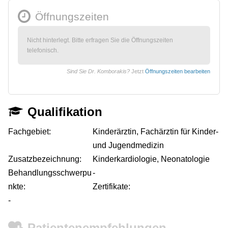
Öffnungszeiten
Nicht hinterlegt. Bitte erfragen Sie die Öffnungszeiten
telefonisch.
Sind Sie Dr. Komborakis?
Jetzt
Öffnungszeiten bearbeiten
Qualifikation
Fachgebiet:
Kinderärztin, Fachärztin für Kinder-
und Jugendmedizin
Zusatzbezeichnung:
Kinderkardiologie, Neonatologie
Behandlungsschwerpu
-
nkte:
Zertifikate:
-
Patientenempfehlungen