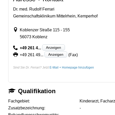
Dr. med. Rudolf Ferrari
Gemeinschaftsklinikum Mittelrhein, Kemperhof
Koblenzer Straße 115 - 155
56073 Koblenz
Anzeigen
+49 261 4...
Anzeigen
+49 261 49...
(Fax)
Sind Sie Dr. Ferrari?
Jetzt
E-Mail + Homepage hinzufügen
Qualifikation
Fachgebiet:
Kinderarzt, Fachar
Zusatzbezeichnung:
-
Behandlungsschwerpunkte:
-