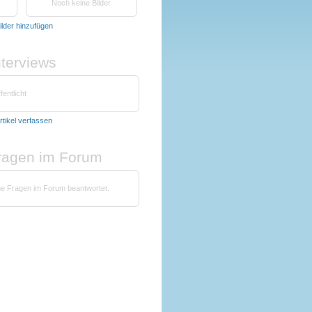
Noch keine Bilder
ilder hinzufügen
nterviews
fentlicht
rtikel verfassen
fragen im Forum
ine Fragen im Forum beantwortet.