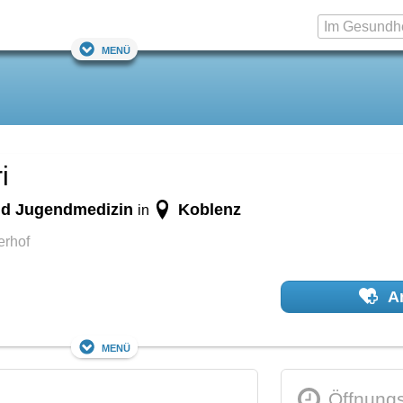
Menü
i
 und Jugendmedizin
Koblenz
in
erhof
Ar
Menü
Öffnungs