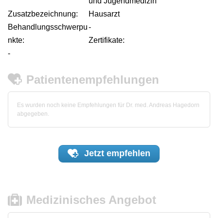
und Jugendmedizin
Zusatzbezeichnung:
Hausarzt
Behandlungsschwerpu
-
nkte:
Zertifikate:
-
Patientenempfehlungen
Es wurden noch keine Empfehlungen für Dr. med. Andreas Hagedorn
abgegeben.
Jetzt
empfehlen
Medizinisches Angebot