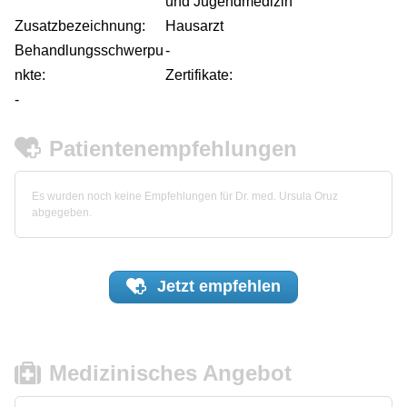
und Jugendmedizin
Zusatzbezeichnung:
Hausarzt
Behandlungsschwerpu
-
nkte:
Zertifikate:
-
Patientenempfehlungen
Es wurden noch keine Empfehlungen für Dr. med. Ursula Oruz
abgegeben.
Jetzt
empfehlen
Medizinisches Angebot