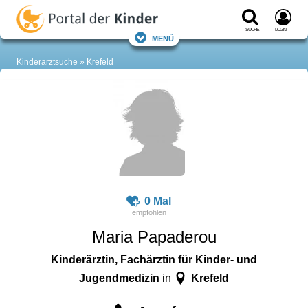
Suche
Login
Menü
Kinderarztsuche
Krefeld
0 Mal
Maria Papaderou
Kinderärztin, Fachärztin für Kinder- und
Jugendmedizin
Krefeld
in