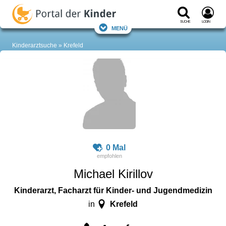
Suche
Login
Menü
Kinderarztsuche
Krefeld
0 Mal
Michael Kirillov
Kinderarzt, Facharzt für Kinder- und Jugendmedizin
Krefeld
in