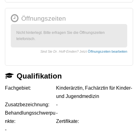
Öffnungszeiten
Nicht hinterlegt. Bitte erfragen Sie die Öffnungszeiten
telefonisch.
Sind Sie Dr. Hoff-Emden?
Jetzt
Öffnungszeiten bearbeiten
Qualifikation
Fachgebiet:
Kinderärztin, Fachärztin für Kinder-
und Jugendmedizin
Zusatzbezeichnung:
-
Behandlungsschwerpu
-
nkte:
Zertifikate:
-