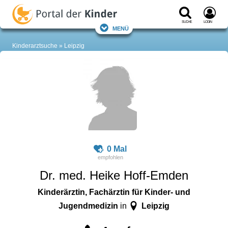
Suche
Login
Menü
Kinderarztsuche
Leipzig
0 Mal
Dr. med. Heike Hoff-Emden
Kinderärztin, Fachärztin für Kinder- und
Jugendmedizin
Leipzig
in