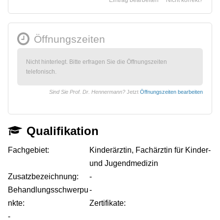
Öffnungszeiten
Nicht hinterlegt. Bitte erfragen Sie die Öffnungszeiten
telefonisch.
Sind Sie Prof. Dr. Hennermann?
Jetzt
Öffnungszeiten bearbeiten
Qualifikation
Fachgebiet:
Kinderärztin, Fachärztin für Kinder-
und Jugendmedizin
Zusatzbezeichnung:
-
Behandlungsschwerpu
-
nkte:
Zertifikate:
-