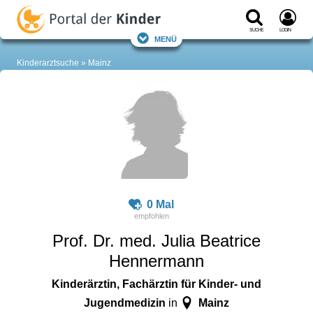
Suche
Login
Menü
Kinderarztsuche
Mainz
0 Mal
Prof. Dr. med. Julia Beatrice
Hennermann
Kinderärztin, Fachärztin für Kinder- und
Jugendmedizin
Mainz
in