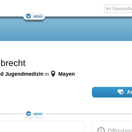
Menü
ebrecht
 und Jugendmedizin
Mayen
in
Ar
Menü
Öffnungs