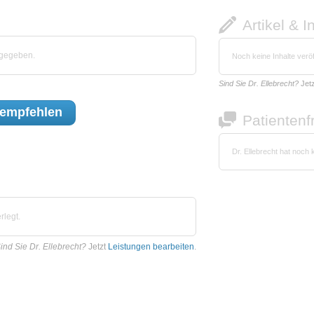
Artikel & I
bgegeben.
Noch keine Inhalte veröf
Sind Sie Dr. Ellebrecht?
Jet
empfehlen
Patienten
Dr. Ellebrecht hat noch
rlegt.
ind Sie Dr. Ellebrecht?
Jetzt
Leistungen bearbeiten
.