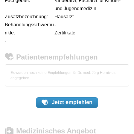
Fachgebiet:
Kinderarzt, Facharzt für Kinder-
und Jugendmedizin
Zusatzbezeichnung:
Hausarzt
Behandlungsschwerpu
-
nkte:
Zertifikate:
-
Patientenempfehlungen
Es wurden noch keine Empfehlungen für Dr. med. Jörg Hornivius
abgegeben.
Jetzt
empfehlen
Medizinisches Angebot