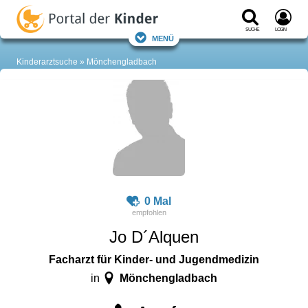
Suche
Login
Menü
Kinderarztsuche
Mönchengladbach
0 Mal
Jo D´Alquen
Facharzt für Kinder- und Jugendmedizin
Mönchengladbach
in