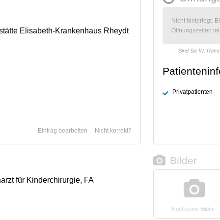
Nicht hinterlegt. B
stätte Elisabeth-Krankenhaus Rheydt
Öffnungszeiten tel
Sind Sie W. Ro
Patientenin
Privatpatienten
Eintrag bearbeiten
Nicht korrekt?
Bilder
arzt für Kinderchirurgie, FA
Noch keine Bilder