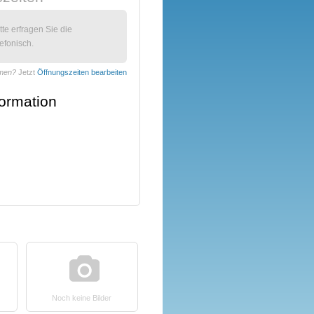
itte erfragen Sie die
efonisch.
mmen?
Jetzt
Öffnungszeiten bearbeiten
formation
Noch keine Bilder