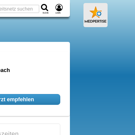
Suche
Login
bach
zt empfehlen
zeiten