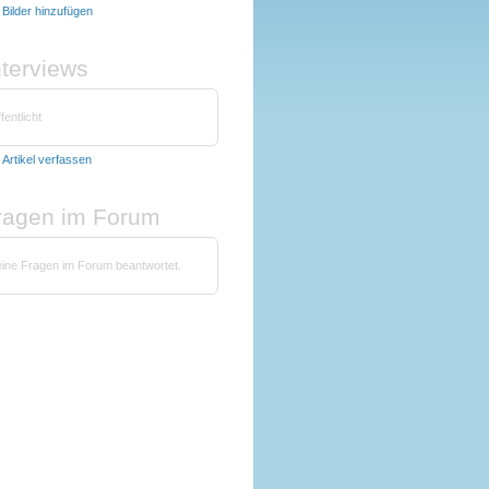
t
Bilder hinzufügen
nterviews
fentlicht
t
Artikel verfassen
fragen im Forum
ine Fragen im Forum beantwortet.