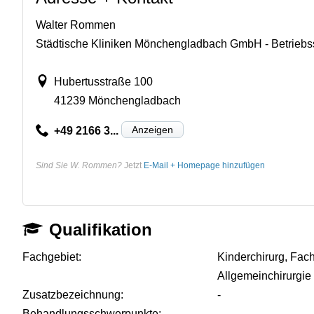
Walter Rommen
Städtische Kliniken Mönchengladbach GmbH - Betriebs
Hubertusstraße 100
41239 Mönchengladbach
Anzeigen
+49 2166 3...
Sind Sie W. Rommen?
Jetzt
E-Mail + Homepage hinzufügen
Qualifikation
Fachgebiet:
Kinderchirurg, Fach
Allgemeinchirurgie
Zusatzbezeichnung:
-
Behandlungsschwerpunkte:
-