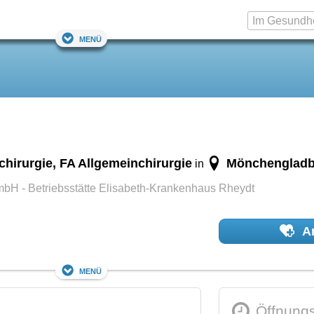
Menü
chirurgie, FA Allgemeinchirurgie
Mönchenglad
in
bH - Betriebsstätte Elisabeth-Krankenhaus Rheydt
Ar
Menü
Öffnungs