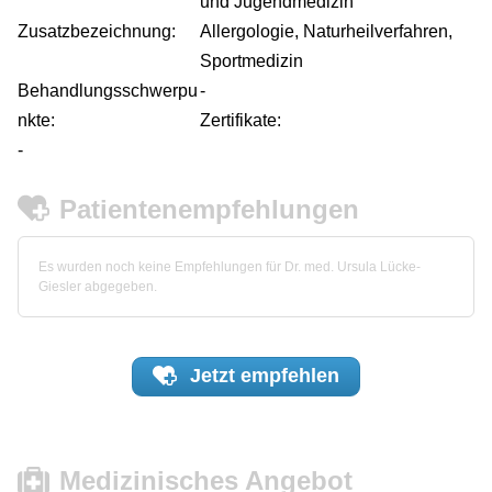
und Jugendmedizin
Zusatzbezeichnung:
Allergologie, Naturheilverfahren,
Sportmedizin
Behandlungsschwerpu
-
nkte:
Zertifikate:
-
Patientenempfehlungen
Es wurden noch keine Empfehlungen für Dr. med. Ursula Lücke-
Giesler abgegeben.
Jetzt
empfehlen
Medizinisches Angebot