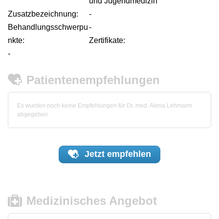
und Jugendmedizin
Zusatzbezeichnung:
-
Behandlungsschwerpu
-
nkte:
Zertifikate:
-
Patientenempfehlungen
Es wurden noch keine Empfehlungen für Dr. med. Alena Lehmann
abgegeben.
Jetzt
empfehlen
Medizinisches Angebot