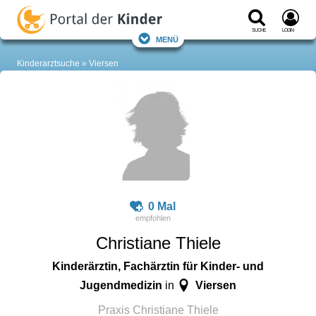
Suche
Login
Menü
Kinderarztsuche
Viersen
0 Mal
Christiane Thiele
Kinderärztin, Fachärztin für Kinder- und
Jugendmedizin
Viersen
in
Praxis Christiane Thiele