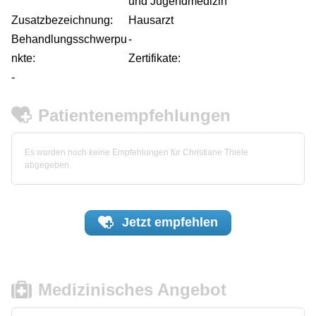
und Jugendmedizin
Zusatzbezeichnung:
Hausarzt
Behandlungsschwerpu
-
nkte:
Zertifikate:
-
Patientenempfehlungen
Es wurden noch keine Empfehlungen für Christiane Thiele
abgegeben.
Jetzt
empfehlen
Medizinisches Angebot