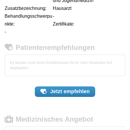
und Jugendmedizin
Zusatzbezeichnung:
Hausarzt
Behandlungsschwerpu
-
nkte:
Zertifikate:
-
Patientenempfehlungen
Es wurden noch keine Empfehlungen für Dr. med. Alexandra Sell
abgegeben.
Jetzt
empfehlen
Medizinisches Angebot