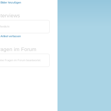
t
Bilder hinzufügen
nterviews
fentlicht
t
Artikel verfassen
fragen im Forum
eine Fragen im Forum beantwortet.