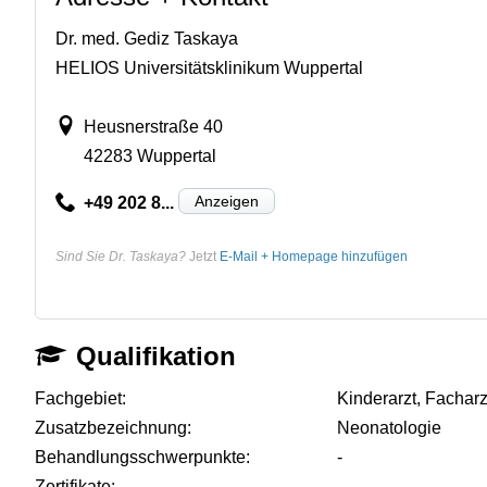
Dr. med. Gediz Taskaya
HELIOS Universitätsklinikum Wuppertal
Heusnerstraße 40
42283 Wuppertal
Anzeigen
+49 202 8...
Sind Sie Dr. Taskaya?
Jetzt
E-Mail + Homepage hinzufügen
Qualifikation
Fachgebiet:
Kinderarzt, Fachar
Zusatzbezeichnung:
Neonatologie
Behandlungsschwerpunkte:
-
Zertifikate:
-