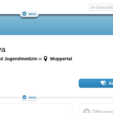
Menü
ya
 und Jugendmedizin
Wuppertal
in
Ar
Menü
Öffnungs