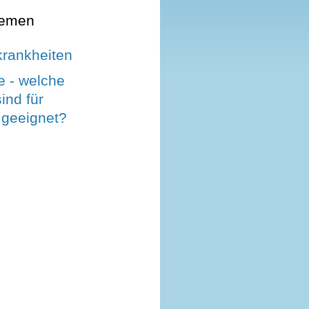
hemen
krankheiten
e - welche
ind für
 geeignet?