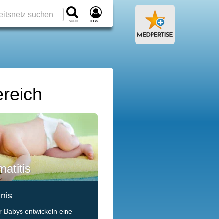
Suche
Login
ereich
atitis
hnis
ler Babys entwickeln eine