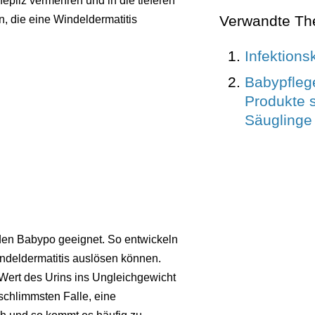
fepilz vermehren und in die tieferen
Verwandte T
n, die eine Windeldermatitis
Infektions
Babypfleg
Produkte s
Säuglinge
eden Babypo geeignet. So entwickeln
indeldermatitis auslösen können.
Wert des Urins ins Ungleichgewicht
 schlimmsten Falle, eine