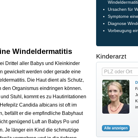
Windeldermatit
Ursachen für W
Symptome einer
Diagnose Winde
Vorbeugung ein
eine Windeldermatitis
Kinderarzt
ei Drittel aller Babys und Kleinkinder
en gewickelt werden oder gerade eine
dermatitis. Die Haut dient als Schutz,
D
 in den Organismus eindringen können.
F
J
 und Stuhl, kommt es zu Hautirritationen
K
efepilz Candida albicans ist oft im
i
, befällt er die empfindliche Babyhaut
icht genügend Luft an Babys Po und
Alle anzeigen
n. Je länger ein Kind die schmutzige