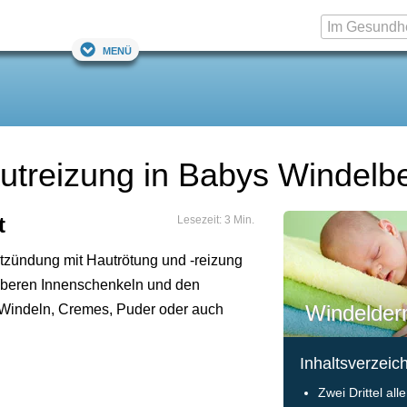
Menü
autreizung in Babys Windelb
t
Lesezeit: 3 Min.
Entzündung mit Hautrötung und -reizung
 oberen Innenschenkeln und den
Windelderm
 Windeln, Cremes, Puder oder auch
Inhaltsverzeic
Zwei Drittel al