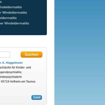
is
indeldermatitis
 Windeldermatitis
ldermatitis
er Windeldermatitis
r. K. Hüggelmeier
achärztin für Kinder- und
ugendpsychiatrie,
inderpsychiaterin
n 65719 Hofheim am Taunus
Zufall