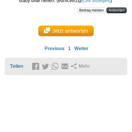
Baby bitte helfen. (eunice81@
)
[Link anzeigen]
Beitrag melden
Antworten
Jetzt antworten
Previous
1
Weiter
Teilen
Mehr