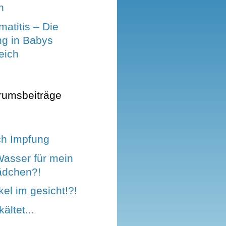
n
atitis – Die
ng in Babys
eich
rumsbeiträge
ch Impfung
asser für mein
ädchen?!
kel im gesicht!?!
ältet...