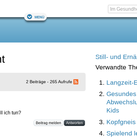
Menü
ht
Still- und Er
Verwandte T
Langzeit-
2 Beiträge - 265 Aufrufe
Gesundes 
Abwechslu
Kids
l ich tun?
Kopfgneis
Beitrag melden
Antworten
Spielend l