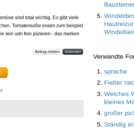
Bausteine
Windelderm
üse sind total wichtig. Es gibt viele
Hautreizu
schen. Tomatensoße essen zum beispiel
Windelber
ie rein udn fein pürieren - das merken
Beitrag melden
Antworten
Verwandte Fo
sprache
n
Fieber na
r
Welches W
kleines M
großer pic
Ständig erk