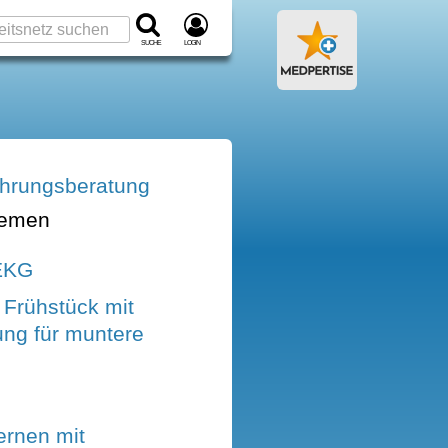
Suche
Login
nährungsberatung
hemen
EKG
Frühstück mit
ng für muntere
ernen mit