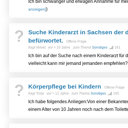
Ich bin schwanger und erwägen Annahme für mei
)
anzeigen]
?
Suche Kinderarzt in Sachsen der 
befürwortet.
Offene Frage
fragt
Velvet
vor
> 10 Jahre
zum Thema
Sonstiges
161
Ich bin auf der Suche nach einem Kinderarzt für d
vielleicht kann mir jemand jemanden empfehlen
?
Körperpflege bei Kindern
Offene Frage
fragt
Yoda
vor
> 12 Jahre
zum Thema
Sonstiges
165
Ich habe folgendes Anliegen:Von einer Bekannten 
einem Alter von 10 Jahren noch nach dem Toilett