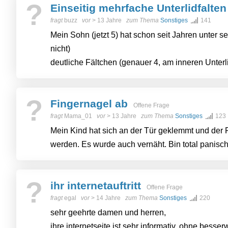
?
Einseitig mehrfache Unterlidfalte
fragt
buzz
vor
> 13 Jahre
zum Thema
Sonstiges
141
Mein Sohn (jetzt 5) hat schon seit Jahren unter 
nicht)
deutliche Fältchen (genauer 4, am inneren Unterli
?
Fingernagel ab
Offene Frage
fragt
Mama_01
vor
> 13 Jahre
zum Thema
Sonstiges
123
Mein Kind hat sich an der Tür geklemmt und de
werden. Es wurde auch vernäht. Bin total panisch,
?
ihr internetauftritt
Offene Frage
fragt
egal
vor
> 14 Jahre
zum Thema
Sonstiges
220
sehr geehrte damen und herren,
ihre internetseite ist sehr informativ, ohne besse