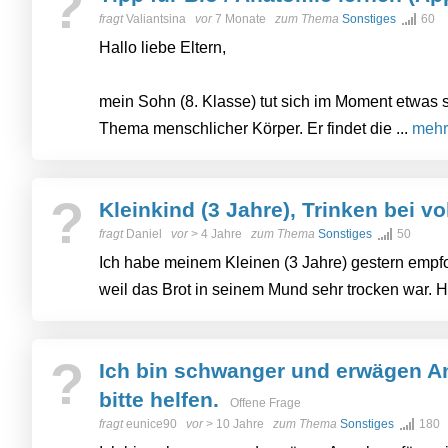
?
fragt
Valiantsina
vor
7 Monate
zum Thema
Sonstiges
60
Hallo liebe Eltern,
mein Sohn (8. Klasse) tut sich im Moment etwas s
Thema menschlicher Körper. Er findet die ...
mehr
?
Kleinkind (3 Jahre), Trinken bei 
fragt
Daniel
vor
> 4 Jahre
zum Thema
Sonstiges
50
Ich habe meinem Kleinen (3 Jahre) gestern empfo
weil das Brot in seinem Mund sehr trocken war. 
?
Ich bin schwanger und erwägen A
bitte helfen.
Offene Frage
fragt
eunice90
vor
> 10 Jahre
zum Thema
Sonstiges
180