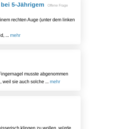
n bei 5-Jährigem
Offene Frage
seinem rechten Auge (unter dem linken
d, ...
mehr
r Fingernagel musste abgenommen
 weil sie auch solche ...
mehr
rwisserisch klingen zu wollen, würde