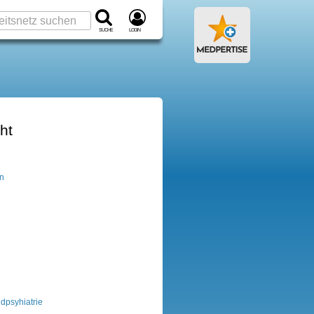
Suche
Login
ht
en
dpsyhiatrie