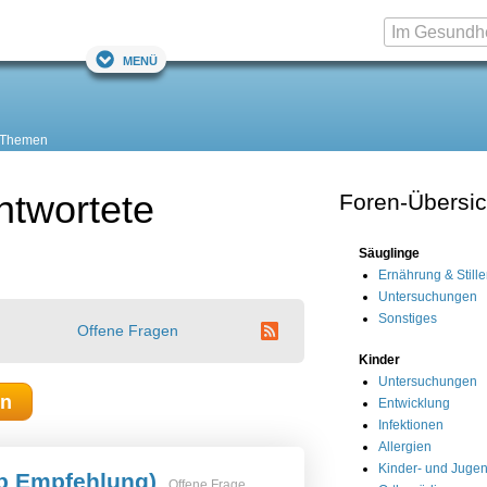
Menü
 Themen
ntwortete
Foren-Übersic
Säuglinge
Ernährung & Still
Untersuchungen
Sonstiges
Offene Fragen
Kinder
Untersuchungen
en
Entwicklung
Infektionen
Allergien
Kinder- und Jugen
pp Empfehlung)
Offene Frage