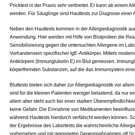
Pricktest in der Praxis sehr verbreitet. Er kann ab einem A
werden. Für Säuglinge sind Hauttests zur Diagnose einer A
Neben den Hauttests kommen in der Allergiediagnostik auc
Anwendung. Hier werden mit Hilfe von Blutproben die Reak
Sensibilisierung gegen die untersuchten Allergene im Labor
Vorhandensein spezifischer IgE-Antikörper. Mittels moderne
Antikörpern (Immunglubolin E) im Blut gemessen. Immunglob
körperfremden Substanzen, auf die das Immunsystem eines 
Bluttests bieten sich daher zur Allergiediagnostik vor alle
sind für die kleinen Patienten weniger belastend, da nur ei
allem aber steht auch bei einer starken Überempfindlichke
keine Gefahr. Die Einnahme von Medikamenten beeinflusst 
während Hauttests hierdurch verfälscht werden können. Sc
der Ergebnisse des Labortests die wahrscheinliche Allergi
vorhersehen und mit geeigneten Gegenmaßnahmen oft Sc