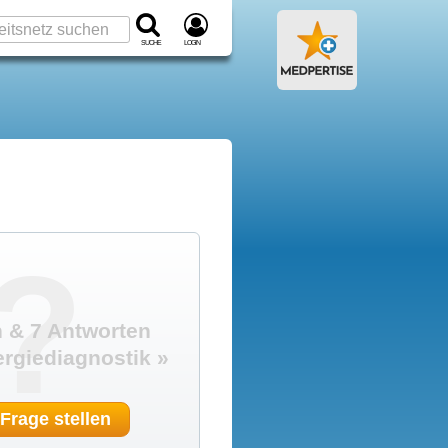
Suche
Login
?
 & 7 Antworten
ergiediagnostik »
 Frage stellen