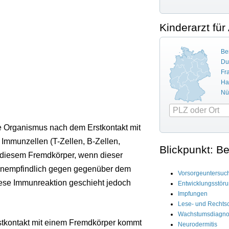
Kinderarzt für
Ber
Du
Fr
Ha
Nü
he Organismus nach dem Erstkontakt mit
Immunzellen (T-Zellen, B-Zellen,
Blickpunkt: B
r diesem Fremdkörper, wenn dieser
o unempfindlich gegen gegenüber dem
Vorsorgeuntersu
Diese Immunreaktion geschieht jedoch
Entwicklungsstör
Impfungen
Lese- und Rechts
Wachstumsdiagnos
rstkontakt mit einem Fremdkörper kommt
Neurodermitis