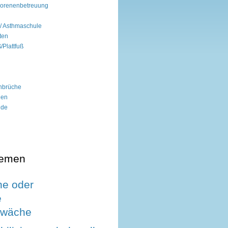
borenenbetreuung
/ Asthmaschule
ten
/Plattfuß
enbrüche
gen
nde
hemen
e oder
e
wäche