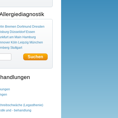
 Allergiediagnostik
lin
Bremen
Dortmund
Dresden
isburg
Düsseldorf
Essen
ankfurt am Main
Hamburg
nnover
Köln
Leipzig
München
rnberg
Stuttgart
ehandlungen
chungen
ungen
chreibschwäche (Legasthenie)
tik und - behandlung