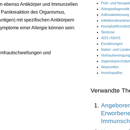
Früh- und Neuge
en ebenso Antikörper und Immunzellen
Allergiediagnostik
er Panikreaktion des Organismus,
Asthmabetreuung 
ntigen) mit spezifischen Antikörpern
Infektionskrankhei
Klumpfuß/Knickfuß
ymptome einer Allergie können sein:
Skoliose
ADS / ADHS
Essstörungen
Nabel- und Leist
eimhautschwellungen und
Vorhautverengun
Jugendsprechstu
Akupunktur
Homöopathie
Verwandte T
Angeboren
Erworben
Immunsch