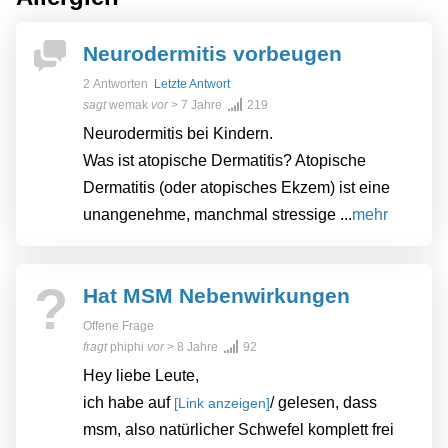
Neurodermitis vorbeugen
2 Antworten
Letzte Antwort
sagt
wemak
vor
> 7 Jahre
219
Neurodermitis bei Kindern.
Was ist atopische Dermatitis? Atopische
Dermatitis (oder atopisches Ekzem) ist eine
unangenehme, manchmal stressige ...
mehr
?
Hat MSM Nebenwirkungen
Offene Frage
fragt
phiphi
vor
> 8 Jahre
92
Hey liebe Leute,
ich habe auf
/ gelesen, dass
[Link anzeigen]
msm, also natürlicher Schwefel komplett frei