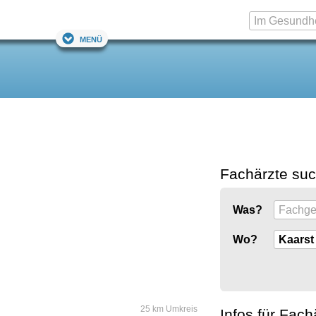
Menü
Fachärzte su
Was?
Wo?
25 km Umkreis
Infos für Fach