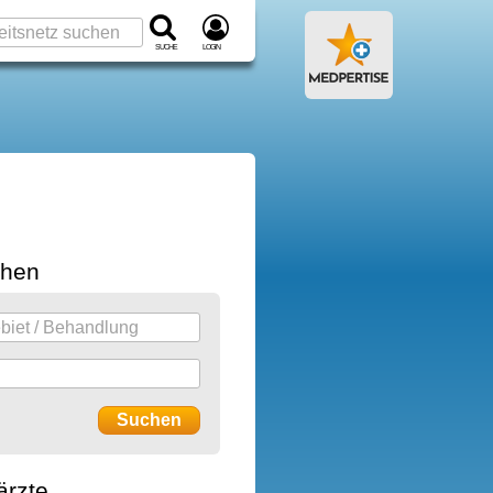
Suche
Login
chen
ärzte