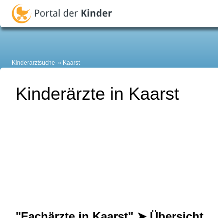
Kinderarztsuche
Kaarst
Kinderärzte in Kaarst
"Fachärzte in Kaarst" ➤ Übersicht