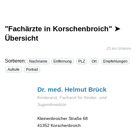
"Fachärzte in Korschenbroich" ➤
Übersicht
25 km Umkreis
Sortieren:
Nachname
Entfernung
PLZ
Ort
Empfehlungen
Aufrufe
Portrait
Dr. med. Helmut
Brück
Kinderarzt, Facharzt für Kinder- und
Jugendmedizin
Kleinenbroicher Straße 68
41352
Korschenbroich