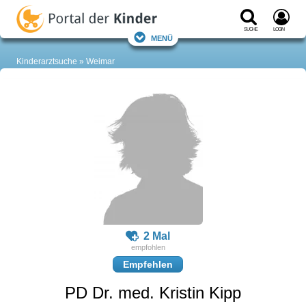
Suche
Login
Menü
Kinderarztsuche
Weimar
2 Mal
Empfehlen
PD Dr. med. Kristin Kipp